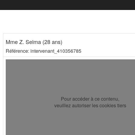
Mme Z. Selma (28 ans)
Référence: intervenant_410356785
Pour accéder à ce contenu,
veuillez autoriser les cookies tiers