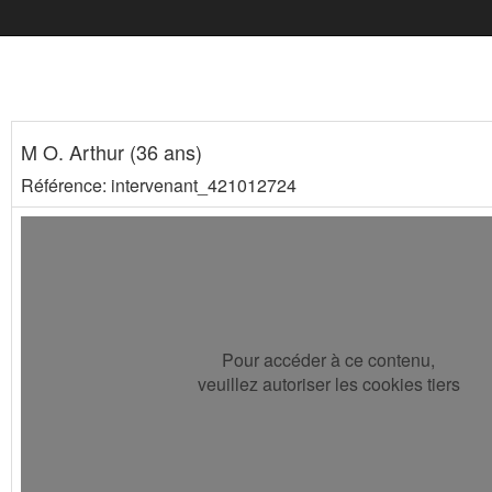
M O. Arthur (36 ans)
Référence: intervenant_421012724
Pour accéder à ce contenu,
veuillez autoriser les cookies tiers