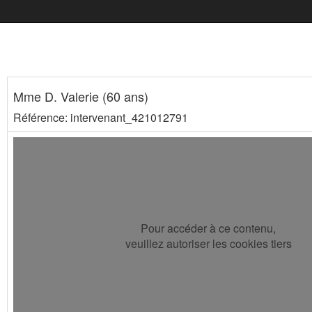
Mme D. Valerie (60 ans)
Référence: intervenant_421012791
Pour accéder à ce contenu,
veuillez autoriser les cookies tiers