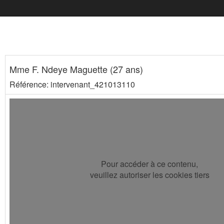
Mme F. Ndeye Maguette (27 ans)
Référence: intervenant_421013110
Pour accéder à ce contenu,
veuillez autoriser les cookies tiers