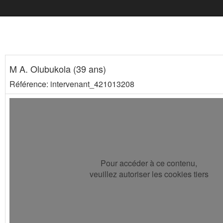
M A. Olubukola (39 ans)
Référence: intervenant_421013208
Pour accéder à ce contenu,
veuillez autoriser les cookies tiers