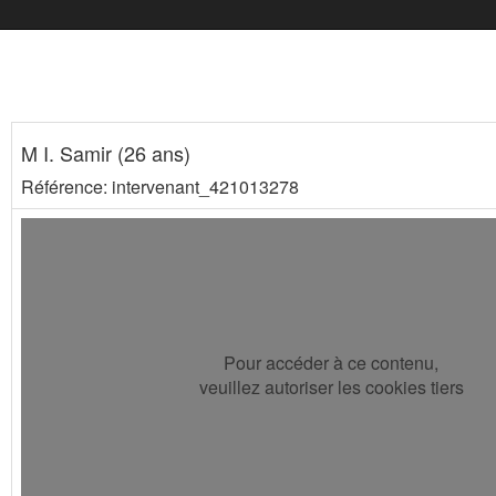
M I. Samir (26 ans)
Référence: intervenant_421013278
Pour accéder à ce contenu,
veuillez autoriser les cookies tiers