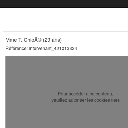
Mme T. ChloÃ© (29 ans)
Référence: intervenant_421013324
Pour accéder à ce contenu,
veuillez autoriser les cookies tiers