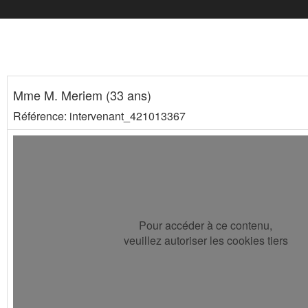
Mme M. Meriem (33 ans)
Référence: intervenant_421013367
Pour accéder à ce contenu,
veuillez autoriser les cookies tiers