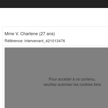
Mme V. Charlene (27 ans)
Référence: intervenant_421013476
Pour accéder à ce contenu,
veuillez autoriser les cookies tiers