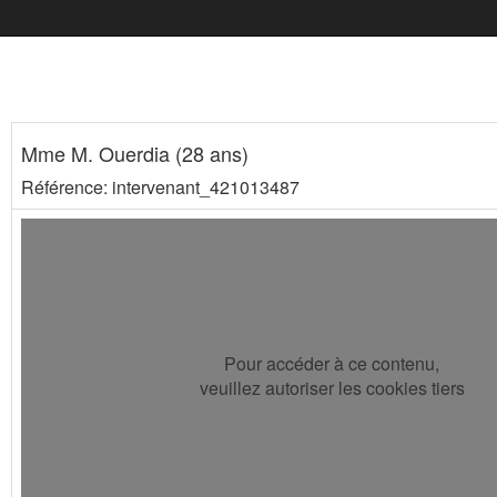
Mme M. Ouerdia (28 ans)
Référence: intervenant_421013487
Pour accéder à ce contenu,
veuillez autoriser les cookies tiers