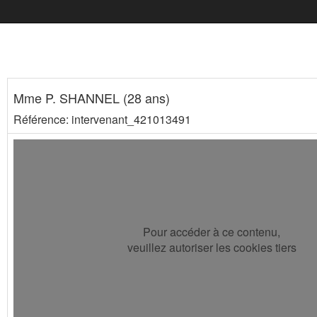
Mme P. SHANNEL (28 ans)
Référence: intervenant_421013491
Pour accéder à ce contenu,
veuillez autoriser les cookies tiers