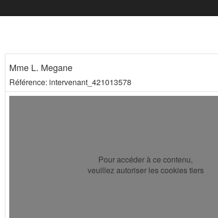
Mme L. Megane
Référence: intervenant_421013578
Pour accéder à ce contenu,
veuillez autoriser les cookies tiers