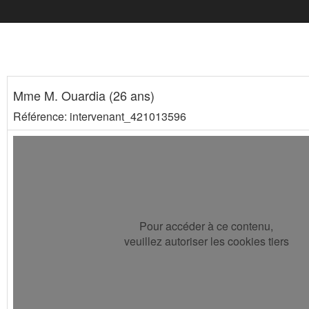
Mme M. Ouardia (26 ans)
Référence: intervenant_421013596
Pour accéder à ce contenu,
veuillez autoriser les cookies tiers