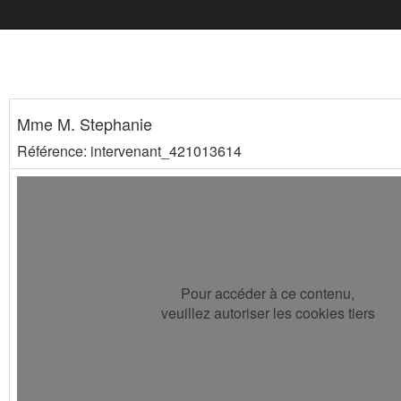
Mme M. Stephanie
Référence: intervenant_421013614
Pour accéder à ce contenu,
veuillez autoriser les cookies tiers