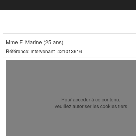
Mme F. Marine (25 ans)
Référence: intervenant_421013616
Pour accéder à ce contenu,
veuillez autoriser les cookies tiers