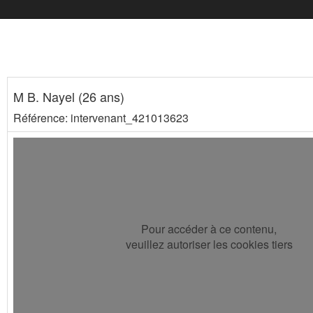
M B. Nayel (26 ans)
Référence: intervenant_421013623
Pour accéder à ce contenu,
veuillez autoriser les cookies tiers