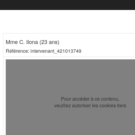
Mme C. Ilona (23 ans)
Référence: intervenant_421013749
Pour accéder à ce contenu,
veuillez autoriser les cookies tiers