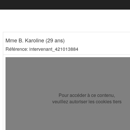
Mme B. Karoline (29 ans)
Référence: intervenant_421013884
Pour accéder à ce contenu,
veuillez autoriser les cookies tiers