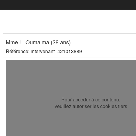
Mme L. Oumaima (28 ans)
Référence: intervenant_421013889
Pour accéder à ce contenu,
veuillez autoriser les cookies tiers