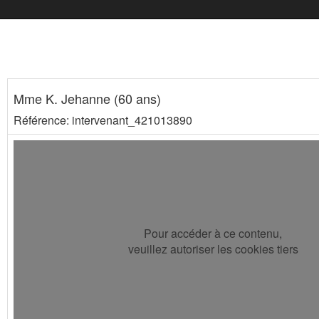
Mme K. Jehanne (60 ans)
Référence: intervenant_421013890
Pour accéder à ce contenu,
veuillez autoriser les cookies tiers