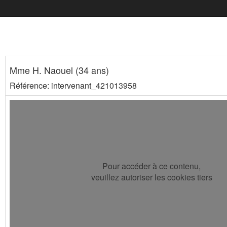
Mme H. Naouel (34 ans)
Référence: intervenant_421013958
Pour accéder à ce contenu,
veuillez autoriser les cookies tiers