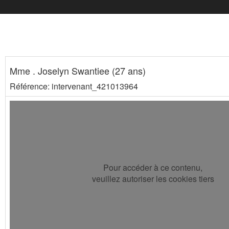
Mme . Joselyn Swantiee (27 ans)
Référence: intervenant_421013964
Pour accéder à ce contenu,
veuillez autoriser les cookies tiers