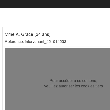
Mme A. Grace (34 ans)
Référence: intervenant_421014233
Pour accéder à ce contenu,
veuillez autoriser les cookies tiers