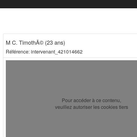
M C. TimothÃ© (23 ans)
Référence: intervenant_421014662
Pour accéder à ce contenu,
veuillez autoriser les cookies tiers