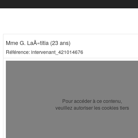
Mme G. LaÃ«titia (23 ans)
Référence: intervenant_421014676
Pour accéder à ce contenu,
veuillez autoriser les cookies tiers