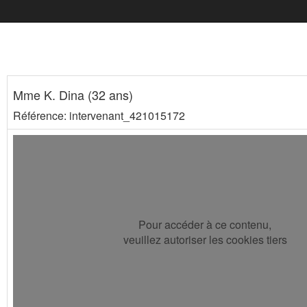
Mme K. Dina (32 ans)
Référence: intervenant_421015172
Pour accéder à ce contenu,
veuillez autoriser les cookies tiers