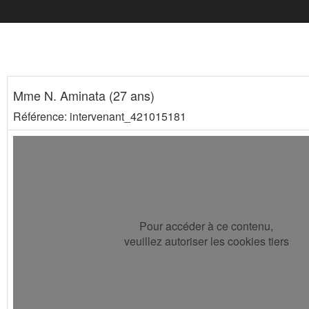
Mme N. Aminata (27 ans)
Référence: intervenant_421015181
Pour accéder à ce contenu,
veuillez autoriser les cookies tiers