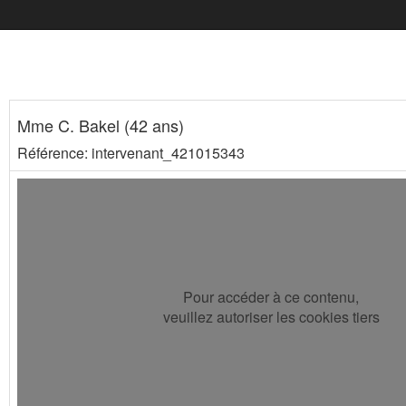
Mme C. Bakel (42 ans)
Référence: intervenant_421015343
Pour accéder à ce contenu,
veuillez autoriser les cookies tiers