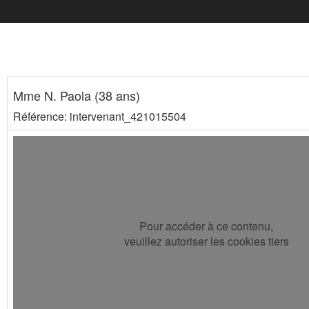
Mme N. Paola (38 ans)
Référence: intervenant_421015504
Pour accéder à ce contenu,
veuillez autoriser les cookies tiers